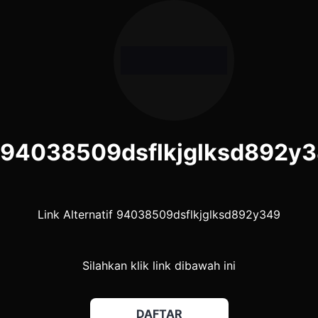
94038509dsflkjglksd892y
Link Alternatif 94038509dsflkjglksd892y349
Silahkan klik link dibawah ini
DAFTAR